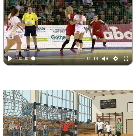
Este o poziție de bază în jocul de handbal pe
care o iei în funcție de momentul jocului
(atac sau apărare). În această poziție
picioarele sunt depărtate la lățimea umerilor,
cu un picior puţin mai în față, brațele lateral.
Poate fi înaltă, medie şi joasă.
00:00
01:14