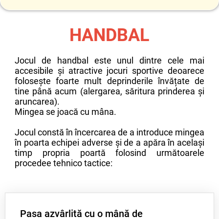
Să descrie regulile jocului de handbal
HANDBAL
Jocul de handbal este unul dintre cele mai
accesibile şi atractive jocuri sportive deoarece
folosește foarte mult deprinderile învățate de
tine până acum (alergarea, săritura prinderea şi
aruncarea).
Mingea se joacă cu mâna.
Jocul constă în încercarea de a introduce mingea
în poarta echipei adverse şi de a apăra în același
timp propria poartă folosind următoarele
procedee tehnico tactice:
Pasa azvârlită cu o mână de