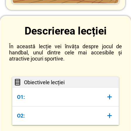
Descrierea lecției
În această lecție vei învăța despre jocul de
handbal, unul dintre cele mai accesibile şi
atractive jocuri sportive.
Obiectivele lecției
+
O1:
Să identifice caracteristicile jocului de
+
O2:
handbal