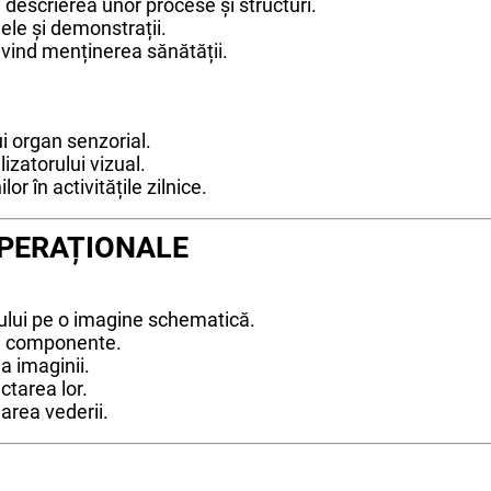
u descrierea unor procese și structuri.
ele și demonstrații.
ind menținerea sănătății.
i organ senzorial.
izatorului vizual.
r în activitățile zilnice.
 OPERAȚIONALE
lui pe o imagine schematică.
rei componente.
a imaginii.
ctarea lor.
area vederii.