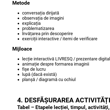
Metode
conversația dirijată
observația de imagini
explicația
problematizarea
învățarea prin descoperire
exerciții interactive / itemi de verificare
Mijloace
lecție interactivă LIVRESQ / prezentare digita
animație despre formarea imaginii
fișe de lucru
lupă (dacă există)
planșă / diagramă cu ochiul
4. DESFĂȘURAREA ACTIVITĂȚ
Tabel – Etapele lecției, timpul, activităț