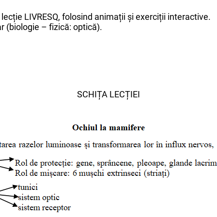
lecție LIVRESQ, folosind animații și exerciții interactive.
r (biologie – fizică: optică).
SCHIȚA LECȚIEI