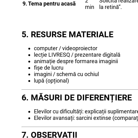
2
Solicită realiz
9. Tema pentru acasă
min
la retină”.
5. RESURSE MATERIALE
computer / videoproiector
lecție LIVRESQ / prezentare digitală
animație despre formarea imaginii
fișe de lucru
imagini / schemă cu ochiul
lupă (opțional)
6. MĂSURI DE DIFERENȚIERE
Elevilor cu dificultăți: explicații supliment
Elevilor avansați: sarcini extinse (comparaț
7. OBSERVAȚII