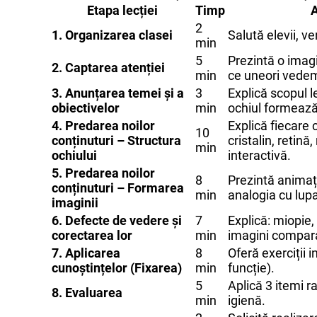
Etapa lecției
Timp
A
2
1. Organizarea clasei
Salută elevii, ve
min
5
Prezintă o imagi
2. Captarea atenției
min
ce uneori vedem
3. Anunțarea temei și a
3
Explică scopul l
obiectivelor
min
ochiul formează
4. Predarea noilor
Explică fiecare 
10
conținuturi – Structura
cristalin, retin
min
ochiului
interactivă.
5. Predarea noilor
8
Prezintă animaț
conținuturi – Formarea
min
analogia cu lup
imaginii
6. Defecte de vedere și
7
Explică: miopie
corectarea lor
min
imagini compara
7. Aplicarea
8
Oferă exerciții i
cunoștințelor (Fixarea)
min
funcție).
5
Aplică 3 itemi r
8. Evaluarea
min
igienă.