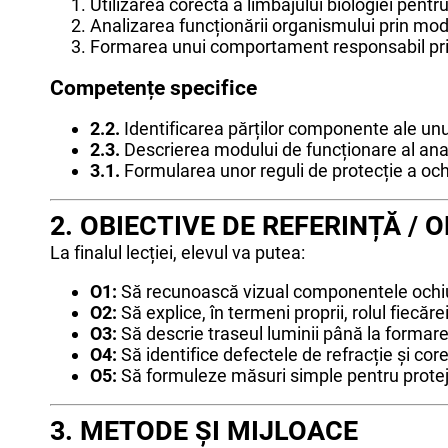
Utilizarea corectă a limbajului biologiei pentr
Analizarea funcționării organismului prin mod
Formarea unui comportament responsabil priv
Competențe specifice
2.2.
Identificarea părților componente ale unu
2.3.
Descrierea modului de funcționare al anal
3.1.
Formularea unor reguli de protecție a ochilo
2. OBIECTIVE DE REFERINȚĂ /
La finalul lecției, elevul va putea:
O1:
Să recunoască vizual componentele ochiu
O2:
Să explice, în termeni proprii, rolul fiecă
O3:
Să descrie traseul luminii până la formare
O4:
Să identifice defectele de refracție și core
O5:
Să formuleze măsuri simple pentru protej
3. METODE ȘI MIJLOACE