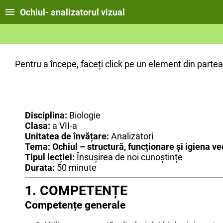
Ochiul- analizatorul vizual
Pentru a începe, faceți click pe un element din partea
Disciplina:
Biologie
Clasa:
a VII-a
Unitatea de învățare:
Analizatori
Tema:
Ochiul – structură, funcționare și igiena ve
Tipul lecției:
Însușirea de noi cunoștințe
Durata:
50 minute
1. COMPETENȚE
Competențe generale