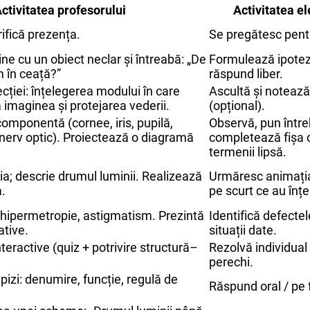
ctivitatea profesorului
Activitatea el
rifică prezența.
Se pregătesc pentr
ne cu un obiect neclar și întreabă: „De
Formulează ipotez
 în ceață?”
răspund liber.
ecției: înțelegerea modului în care
Ascultă și notează
 imaginea și protejarea vederii.
(opțional).
componentă (cornee, iris, pupilă,
Observă, pun între
ă, nerv optic). Proiectează o diagramă
completează fișa 
termenii lipsă.
ia; descrie drumul luminii. Realizează
Urmăresc animația
a.
pe scurt ce au înțe
, hipermetropie, astigmatism. Prezintă
Identifică defectel
tive.
situații date.
nteractive (quiz + potrivire structură–
Rezolvă individual
perechi.
apizi: denumire, funcție, regulă de
Răspund oral / pe 