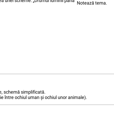
area unei scheme: „Drumul luminii până
Notează tema.
are, schemă simplificată.
ie între ochiul uman și ochiul unor animale).