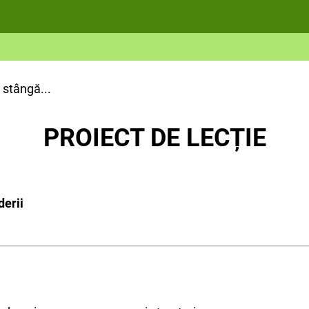
 stângă...
PROIECT DE LECȚIE
derii