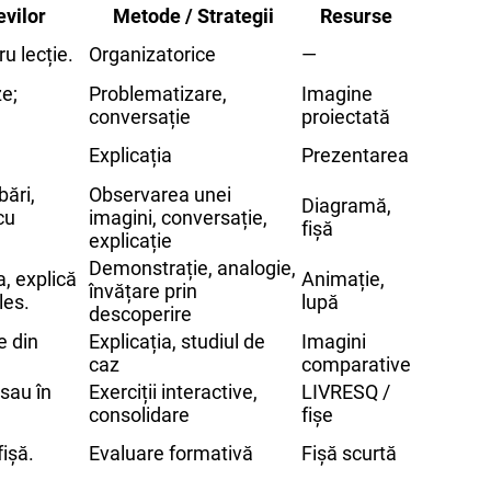
evilor
Metode / Strategii
Resurse
u lecție.
Organizatorice
—
e;
Problematizare,
Imagine
conversație
proiectată
Explicația
Prezentarea
bări,
Observarea unei
Diagramă,
cu
imagini, conversație,
fișă
explicație
Demonstrație, analogie,
, explică
Animație,
învățare prin
les.
lupă
descoperire
e din
Explicația, studiul de
Imagini
caz
comparative
 sau în
Exerciții interactive,
LIVRESQ /
consolidare
fișe
fișă.
Evaluare formativă
Fișă scurtă