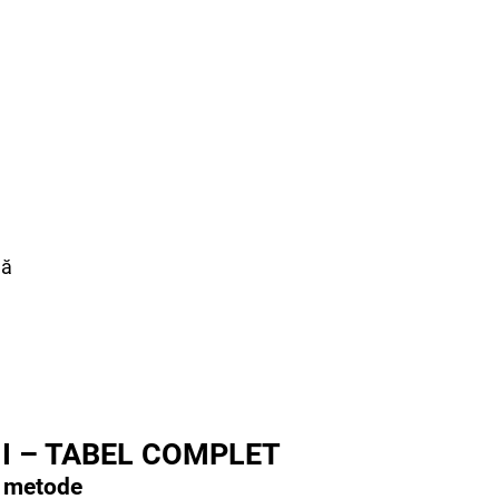
lă
II – TABEL COMPLET
i, metode