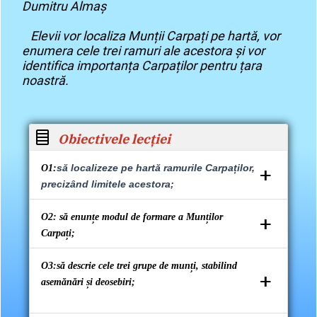
Dumitru Almaș
Elevii vor localiza Munții Carpați pe hartă, vor
enumera cele trei ramuri ale acestora și vor
identifica importanța Carpaților pentru țara
noastră.
Obiectiv
ele lecției
+
să localizeze pe hartă ramurile Carpaților,
O1:
precizând limitele acestora;
+
O2: să enunțe modul de formare a Munților
Carpați;
Aici detaliezi..
O3:să descrie cele trei grupe de munți, stabilind
+
asemănări și deosebiri;