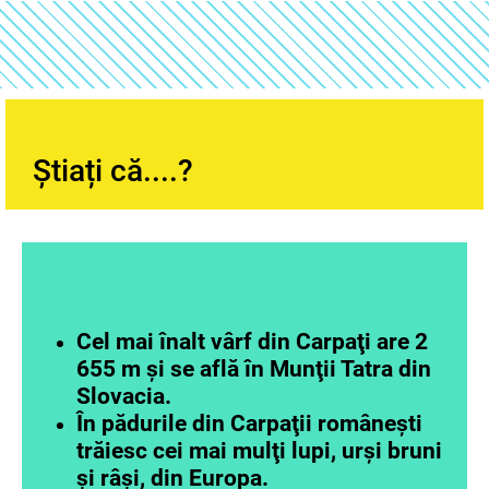
Știați că....?
Cel mai înalt vârf din Carpaţi are 2
655 m și se află în Munţii Tatra din
Slovacia.
În pădurile din Carpaţii româneşti
trăiesc cei mai mulţi lupi, urşi bruni
şi râşi, din Europa.