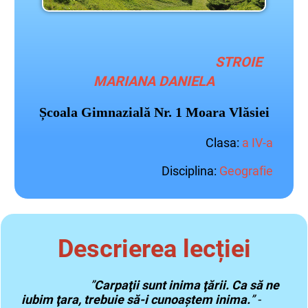
STROIE
MARIANA DANIELA
Școala Gimnazială Nr. 1 Moara Vlăsiei
Clasa:
a IV-a
Disciplina:
Geografie
Descrierea lecției
”
Carpaţii sunt inima ţării. Ca să ne
iubim ţara, trebuie să-i cunoaştem inima.
” -