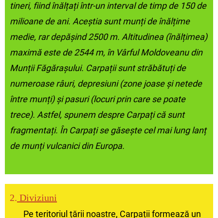
tineri, fiind înălțați într-un interval de timp de 150 de
milioane de ani. Aceștia sunt munți de înălțime
medie, rar depășind 2500 m. Altitudinea (înălțimea)
maximă este de 2544 m, în Vârful Moldoveanu din
Munții Făgărașului. Carpații sunt străbătuți de
numeroase râuri, depresiuni (zone joase și netede
între munți) și pasuri (locuri prin care se poate
trece). Astfel, spunem despre Carpați că sunt
fragmentați. În Carpați se găsește cel mai lung lanț
de munți vulcanici din Europa.
2.
Diviziu
ni
Pe teritoriul țării noastre, Carpații formează un