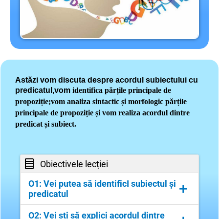
Astăzi vom discuta despre acordul subiectului cu
predicatul,vom
identifica părțile principale de
propoziție;vom
analiza sintactic și morfologic părțile
principale de propoziție și vom
realiza acordul dintre
predicat și subiect.
Obiectivele lecției
O1: Vei putea să identificI subiectul și
+
predicatul
Aici detaliezi..
O2: Vei ști să explici acordul dintre