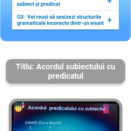
+
subiect și predicat
Aici detaliezi..
O3: Vei reuși să sesizezi structurile
+
gramaticale incorecte dintr-un enunt
Aici detaliezi..
Titlu: Acordul subiectului cu
predicatul