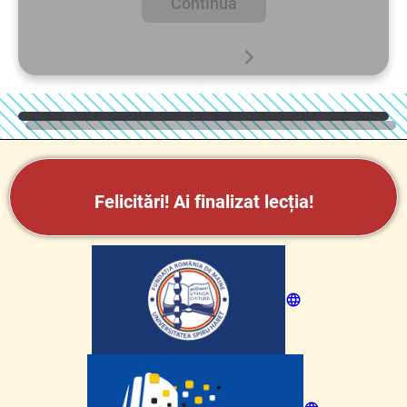
Continuă
Felicitări!
Ai finalizat lecția!