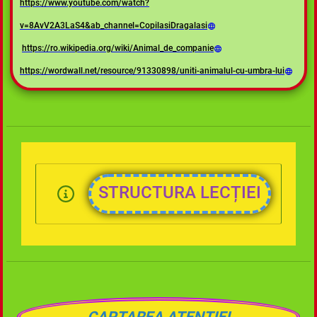
https://www.youtube.com/watch?
v=8AvV2A3LaS4&ab_channel=CopilasiDragalasi
https://ro.wikipedia.org/wiki/Animal_de_companie
https://wordwall.net/resource/91330898/uniti-animalul-cu-umbra-lui
STRUCTURA LECȚIEI
CAPTAREA ATENȚIEI