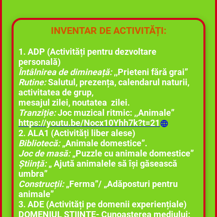
INVENTAR DE ACTIVITĂȚI:
1. ADP (Activități pentru dezvoltare
personală)
Întâlnirea de dimineață:
,,Prieteni fără grai”
Rutine:
Salutul, prezența, calendarul naturii,
activitatea de grup,
mesajul zilei, noutatea zilei.
Tranziție:
Joc muzical ritmic: ,,Animale”
https://youtu.be/Nocx10Yhh7k?t=21
2. ALA1 (Activități liber alese)
Bibliotecă:
„Animale domestice”.
Joc de masă:
„Puzzle cu animale domestice”
Știință:
„ Ajută animalele să își găsească
umbra”
Construcții:
„Ferma”/ „Adăposturi pentru
animale”
3. ADE (Activități pe domenii experiențiale)
DOMENIUL ȘTIINȚE- Cunoașterea mediului: