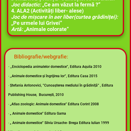
Joc did
actic:
„Ce am văzut la fermă ?”
4. ALA2 (Activități liber- alese)
Joc de mișcare în aer liber(curtea grădiniței):
„Pe urmele lui Grivei”
Artă:
„Animale colorate”
Bibliografie/webgrafie:
∙
,,Enciclopedia animalelor domestice”, Editura Aquila 2010
∙ ,,Animale domestice și îngrijirea lor”, Editura Casa 2015
∙ Ștefania Antonovici, ”Cunoașterea mediului în grădiniță” , Editura
Publishing House, București, 2010
∙ „Atlas zoologic: Animale domestice” Editura Corint 2008
∙ „ Animale domestice” Editura Gama
∙ „ Animale domestice” Silvia Ursache- Brega Editura Iulian 1999