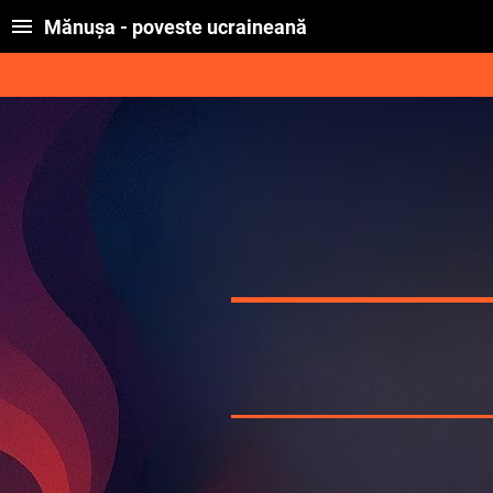
Mănușa - poveste ucraineană