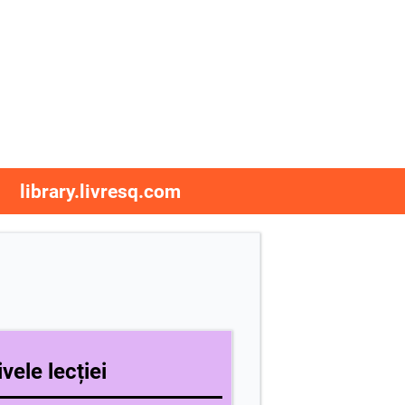
library.livresq.com
vele lecției