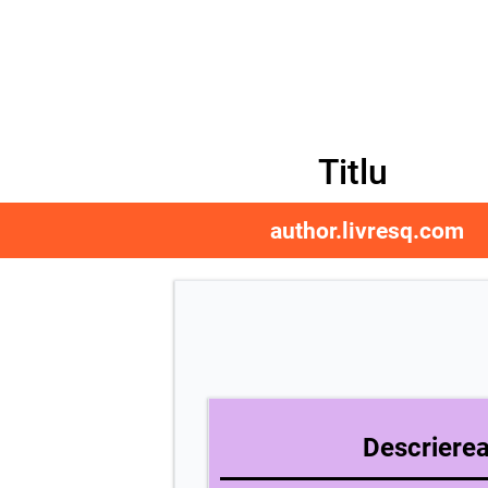
Titlu
author.livresq.com
Descrierea 