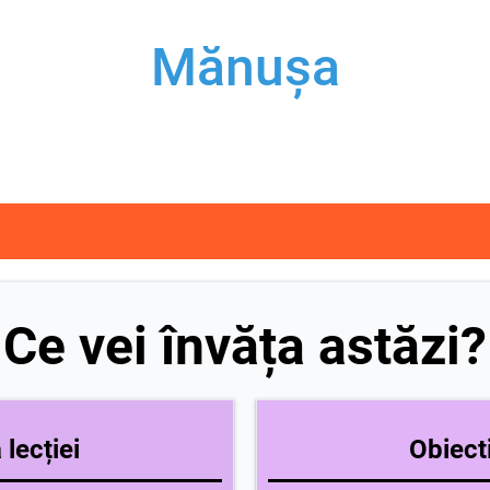
Mănușa
Ce vei învăța astăzi?
lecției
Obiecti