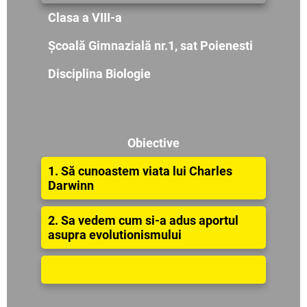
Clasa a VIII-a
Școală Gimnazială nr.1, sat Poienesti
Disciplina Biologie
Obiective
1.
Să cunoastem viata lui Charles
Darwinn
2. Sa vedem cum si-a adus aportul
asupra evolutionismului