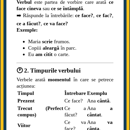
Verbul
este partea de vorbire care arată
ce
face cineva
sau
ce se întâmplă
.
➡️ Răspunde la întrebările:
ce face?
,
ce fac?
,
ce a făcut?
,
ce va face?
Exemple:
Maria
scrie
frumos.
Copiii
aleargă
în parc.
Eu
am citit
o carte.
🕐 2. Timpurile verbului
Verbele arată
momentul
în care se petrece
acțiunea:
Timpul
Întrebare
Exemplu
Prezent
Ce face?
Ana
cântă
.
Trecut (Perfect
Ce a
Ana
a
compus)
făcut?
cântat
.
Ce va
Ana
va
Viitor
face?
cânta
.