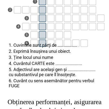
1
2
3
4
5
6
1. Cuvintele sunt părți de ................
2. Exprimă însușirea unui obiect.
3. Ține locul unui nume
4. Cuvântul CARTE este ......................
5. Adjectivul are același gen și .......................
cu substantivul pe care îl însoțește.
6. Cuvânt cu sens asemănător pentru verbul
FUGE
Obținerea performanței, asigurarea