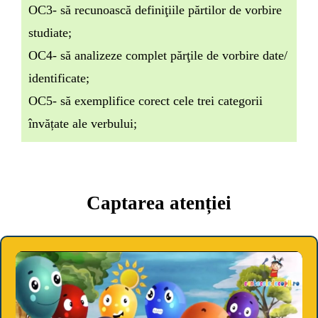
OC3- să recunoască definiţiile părtilor de vorbire
studiate;
OC4- să analizeze complet părţile de vorbire date/
identificate;
OC5- să exemplifice corect cele trei categorii
învățate ale verbului;
Captarea atenției