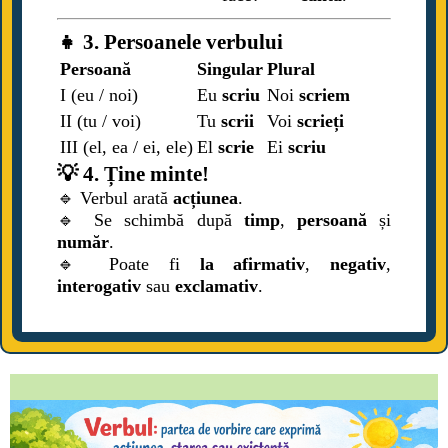
👧 3. Persoanele verbului
Persoană
Singular
Plural
I (eu / noi)
Eu
scriu
Noi
scriem
II (tu / voi)
Tu
scrii
Voi
scrieți
III (el, ea / ei, ele)
El
scrie
Ei
scriu
💡 4. Ține minte!
🔹 Verbul arată
acțiunea
.
🔹 Se schimbă după
timp
,
persoană
și
număr
.
🔹 Poate fi
la afirmativ
,
negativ
,
interogativ
sau
exclamativ
.