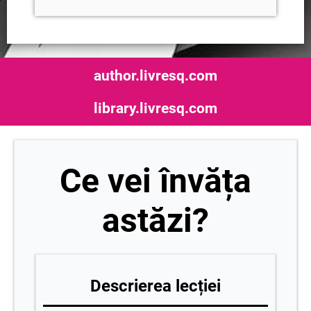
author.livresq.com
library.livresq.com
Ce vei învăța
astăzi?
Descrierea lecției