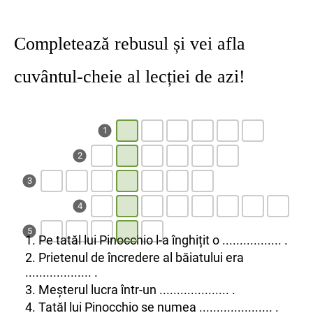
Completează rebusul și vei afla
cuvântul-cheie al lecției de azi!
1
2
3
4
5
1. Pe tatăl lui Pinocchio l-a înghițit o ................. .
2. Prietenul de încredere al băiatului era
................... .
3. Meșterul lucra într-un .................... .
4. Tatăl lui Pinocchio se numea ..................... .