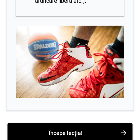
aruncare liberă etc.).
Începe lecția!