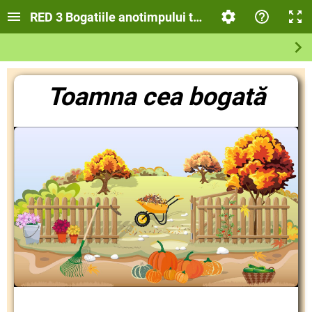
RED 3 Bogatiile anotimpului toamna
Toamna cea bogată