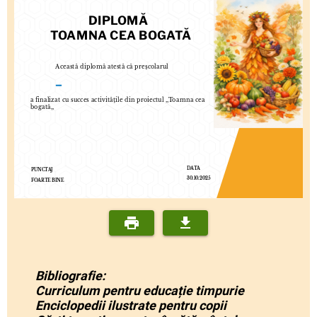
DIPLOMĂ
TOAMNA CEA BOGATĂ
Această diplomă atestă că preșcolarul
–
a finalizat cu succes activitățile din proiectul ,,Toamna cea
bogată,,
DATA
PUNCTAJ
30.10.2025
FOARTE BINE
Bibliografie:
Curriculum pentru educație timpurie
Enciclopedii ilustrate pentru copii