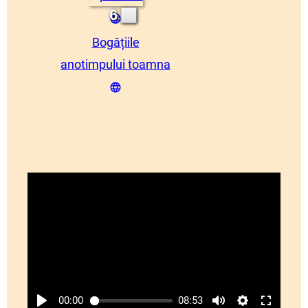
6
Bogă
țiile
anotimpului toamna
00:00
08:53