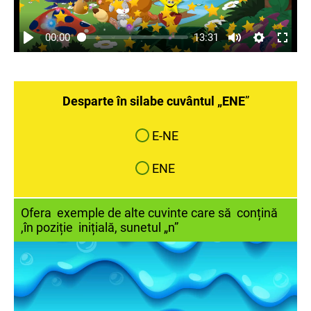
00:00
13:31
Desparte în silabe cuvântul „ENE
”
E-NE
ENE
Ofera exemple de alte cuvinte care să conțină
,în poziție inițială, sunetul „n”