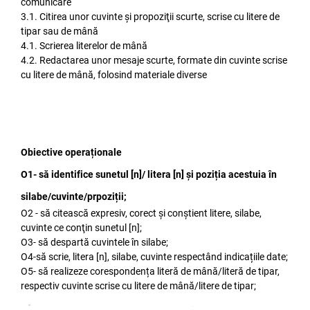
comunicare
3.1. Citirea unor cuvinte şi propoziţii scurte, scrise cu litere de
tipar sau de mână
4.1. Scrierea literelor de mână
4.2. Redactarea unor mesaje scurte, formate din cuvinte scrise
cu litere de mână, folosind materiale diverse
Obiective operaționale
O1- să identifice sunetul [n]/ litera [n] și poziția acestuia în
silabe/cuvinte/prpoziții;
O2 - să citească expresiv, corect și conştient litere, silabe,
cuvinte ce conţin sunetul [n];
O3- să despartă cuvintele în silabe;
O4-să scrie, litera [n], silabe, cuvinte respectând indicațiile date;
O5- să realizeze corespondența literă de mână/literă de tipar,
respectiv cuvinte scrise cu litere de mână/litere de tipar;