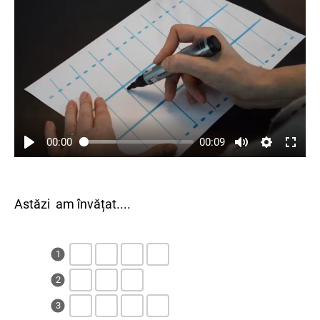
00:00
00:09
Astăzi am învățat....
1
2
3