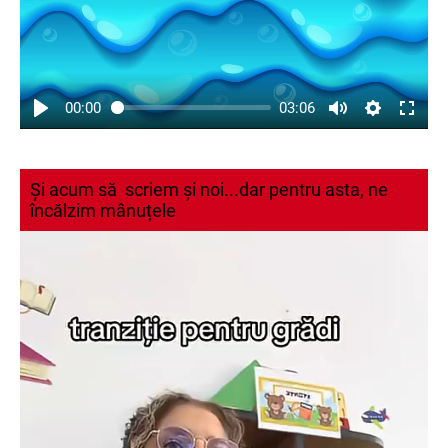
00:00
03:06
Și acum să scriem și noi...dar pentru asta, ne
încălzim mânuțele