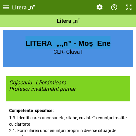
Litera „n”
Litera „n”
LITERA „„
n” - Moș Ene
CLR- Clasa I
Cojocariu Lăcrămioara
Profesor învățământ primar
Competențe specifice:
1.3. Identificarea unor sunete, silabe, cuvinte în enunţuri rostite
cu claritate
2.1. Formularea unor enunţuri proprii în diverse situaţii de