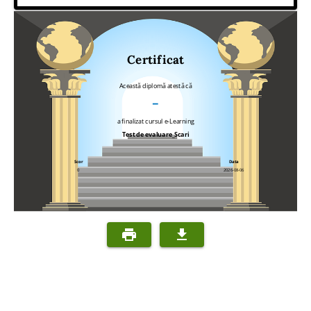
Certificat
Această diplomă atestă că
–
a finalizat cursul e-Learning
Test de evaluare_Scari
Scor
Data
0
2026-08-06