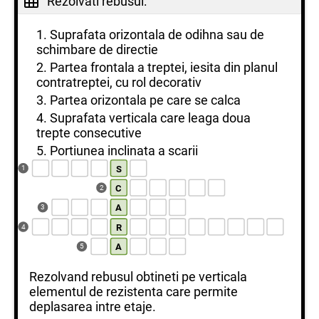
Rezolvati rebusul:
1. Suprafata orizontala de odihna sau de
schimbare de directie
2. Partea frontala a treptei, iesita din planul
contratreptei, cu rol decorativ
3. Partea orizontala pe care se calca
4. Suprafata verticala care leaga doua
trepte consecutive
5. Portiunea inclinata a scarii
S
1
C
2
A
3
R
4
A
5
Rezolvand rebusul obtineti pe verticala
elementul de rezistenta care permite
deplasarea intre etaje.