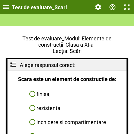
Test de evaluare_Scari
Test de evaluare_Modul: Elemente de
construcții_Clasa a XI-a_
Lecția: Scări
Alege raspunsul corect:
Scara este un element de constructie de:
finisaj
rezistenta
inchidere si compartimentare