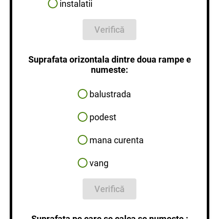
instalatii
Verifică
Suprafata orizontala dintre doua rampe e
numeste:
balustrada
podest
mana curenta
vang
Verifică
Suprafata pe care se calca se numeste :