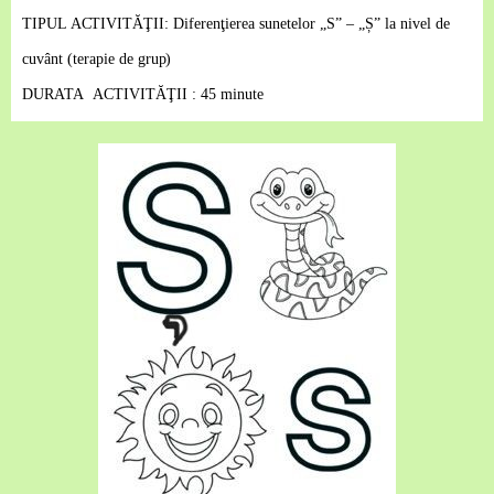
TI
PU
L
AC
TI
V
I
T
Ă
ŢII
:
Diferenţierea sunetelor „S” – „Ș” la nivel de
cuvânt (terapie de
grup)
DURA
TA
AC
TIVIT
Ă
Ţ
I
I
: 45 minute