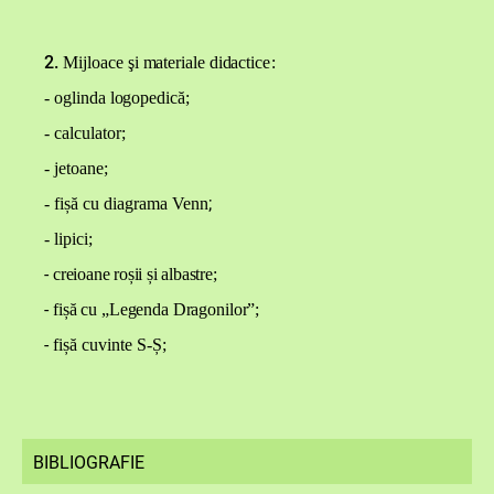
2.
M
ij
l
o
a
ce
ş
i
m
at
e
ri
a
le
d
i
d
act
i
c
e
:
-
ogl
in
da
lo
g
o
p
e
d
ică;
- calculator;
- jetoane
;
;
- fișă cu diagrama Venn
- lipici
;
-
creioane roșii și albastre
;
-
fișă cu „Legenda Dragonilor”
;
-
fișă cuvinte S-Ș;
BIBLIOGRAFIE