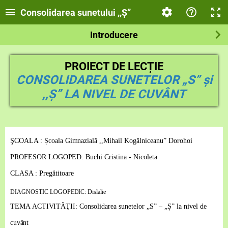
Consolidarea sunetului ,,Ș”
Introducere
PROIECT DE LECȚIE
CONSOLIDAREA SUNETELOR „S” și
,,Ș” LA NIVEL DE CUVÂNT
Ş
C
O
A
LA : Școala
G
i
m
naz
i
ală
,
,Mihail Kogălniceanu” Dorohoi
PR
O
F
ESOR LOGO
P
E
D
: Buchi Cristina - Nicoleta
C
L
A
SA
: Pregătitoare
D
I
A
G
N
OSTIC LOGO
P
E
D
IC
:
Di
s
l
a
lie
TE
M
A
AC
TI
V
IT
Ă
ŢII
:
C
o
n
s
o
l
i
da
r
ea
sunetelor „S” – „Ș” la nivel de
cuvânt