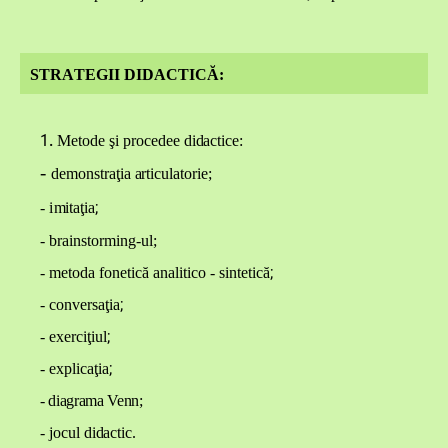
ST
RA
TEG
I
I DIDACTICĂ:
1
.
M
et
o
de şi p
r
oc
e
dee di
d
ac
t
ic
e
:
-
d
e
m
on
s
tr
a
ţia
a
r
t
ic
u
l
a
t
orie;
;
- i
m
itaţ
i
a
- brainstorming-ul;
;
- metoda fonetică analitico - sintetică
;
- c
o
nv
e
rs
a
ţ
i
a
;
-
e
x
erc
i
ţ
i
ul
;
-
e
x
p
l
ic
a
ţia
- diagrama Venn
;
- j
oc
u
l
d
i
d
ac
t
ic.