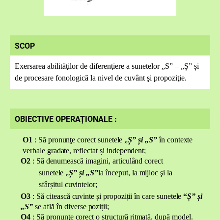
SCOP
Exersarea abilităţilor de diferenţiere a sunetelor „S” – „Ș” și
de procesare fonologică la nivel de cuvânt şi propoziţie.
OBIECTIVE OPERAȚIONALE :
O
1
: Să p
r
o
nu
nţe
c
o
r
ect
su
n
e
t
ele
„
Ș
” și „S”
î
n
c
o
nt
e
x
te
v
er
b
ale gr
a
d
a
t
e, ref
l
e
c
t
a
t
ș
i
in
de
p
e
n
d
e
nt;
O
2
: Să d
e
nu
m
ea
s
că i
m
a
g
i
n
i
, ar
t
i
c
ul
â
n
d c
o
rect
s
u
n
e
t
ele
„
Ș
” și „S”
l
a
în
ce
p
ut, la
m
i
j
loc
ş
i la
s
fâr
ș
i
tu
l c
uv
i
n
t
e
lor;
O3
: Să
c
i
te
a
scă
c
u
vi
nte și p
r
o
p
o
z
i
ți
i
î
n c
a
re sun
etele
“
Ș” și
„S”
se a
f
lă în d
i
ve
r
se
p
o
z
i
ț
i
i;
O4
: Să p
r
o
nu
nţe
c
o
r
ect o
s
tr
u
c
t
ură
r
it
m
at
ă
, d
u
pă
m
ode
l
.