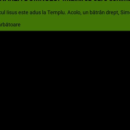
cul Iisus este adus la Templu. Acolo, un bătrân drept, Si
ărbătoare