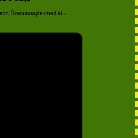
meon, Îl recunoaște imediat…