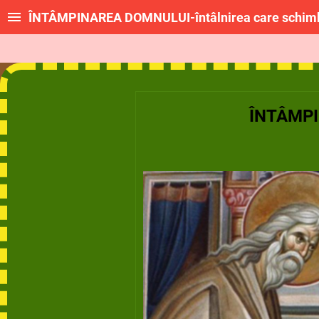
ÎNTÂMPINAREA DOMNULUI-întâlnirea care schimb
ÎNTÂMPIN