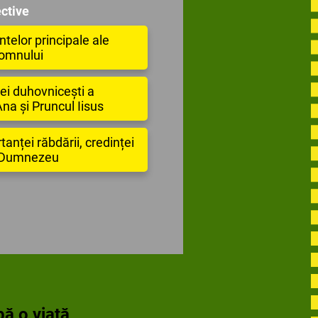
ctive
telor principale ale
Domnului
ei duhovnicești a
Ana și Pruncul Iisus
anței răbdării, credinței
cu Dumnezeu
ă o viață