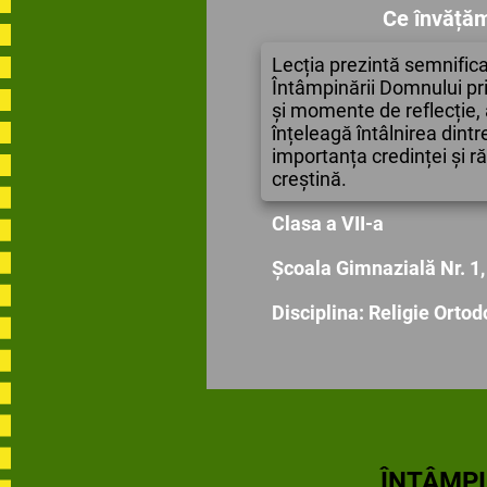
Ce învățăm
Lecția prezintă semnifica
Întâmpinării Domnului prin
și momente de reflecție, 
înțeleagă întâlnirea din
importanța credinței și ră
creștină.
Clasa a VII-a
Școala Gimnazială Nr. 1,
Disciplina: Religie Orto
ÎNTÂMPIN