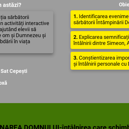
 astăzi?
Obie
1.
Identificarea evenimen
ția sărbătorii
sărbătorii Întâmpinării 
 activități interactive
ajutând elevii să
tre om și Dumnezeu și
2.
Explicarea semnificați
bdării în viața
întâlnirii dintre Simeon, 
3.
Conștientizarea import
și întâlnirii personale 
 Sat Cepești
doxă
AREA DOMNULUI-întâlnirea care schimb