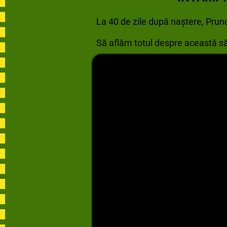
La 40 de zile după naștere, Prun
Să aflăm totul despre această s