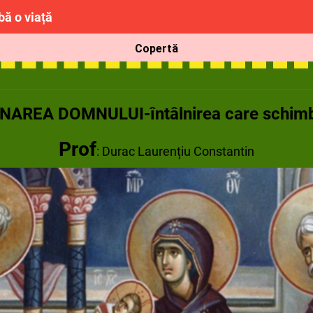
ă o viață
Copertă
AREA DOMNULUI-întâlnirea care schimb
Prof
: Durac Laurențiu Constantin