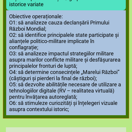
istorice variate
Obiective operaționale:
O1: să analizeze cauza declanșării Primului
Război Mondial;
O2: să identifice principalele state participate și
alianțele politico-militare implicate în
conflagrație;
O3: să analizeze impactul strategiilor militare
asupra marilor conflicte militare și desfășurarea
principalelor fronturi de luptă;
O4: să determine consecințele „Marelui Război”
(câștiguri și pierderi la final de război);
O5: să dezvolte abilitățile necesare de utilizare a
tehnologiilor digitale (RV – realitatea virtuală)
pentru învățarea autoreglată;
O6: să stimuleze curiozități și înțelegeri vizuale
asupra contextului istoric;