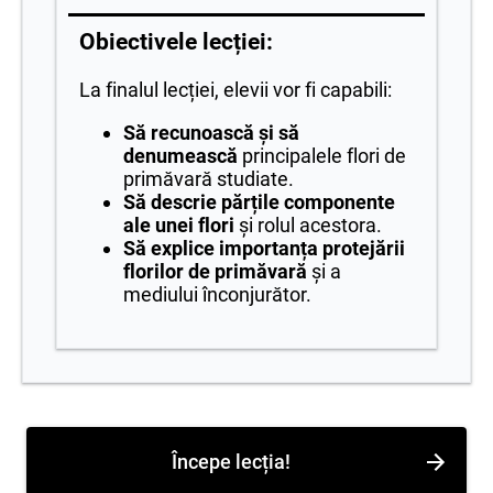
Obiectivele lecției:
La finalul lecției, elevii vor fi capabili:
Să recunoască și să
denumească
principalele flori de
primăvară studiate.
Să descrie părțile componente
ale unei flori
și rolul acestora.
Să explice importanța protejării
florilor de primăvară
și a
mediului înconjurător.
Începe lecția!