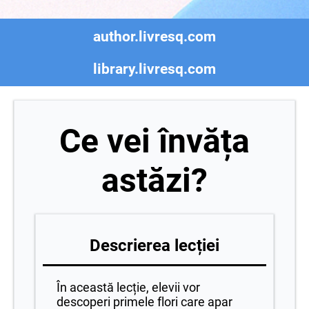
author.livresq.com
library.livresq.com
Ce vei învăța
astăzi?
Descrierea lecției
În această lecție, elevii vor
descoperi primele flori care apar