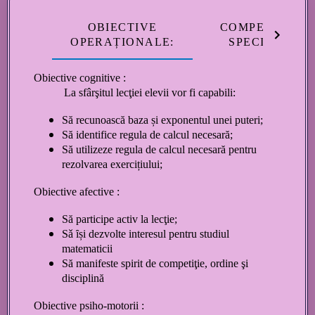
OBIECTIVE
COMPETENŢE
OPERAȚIONALE:
SPECIFICE:
Obiective cognitive :
La sfârşitul lecţiei elevii vor fi capabili:
Să recunoască baza și exponentul unei puteri;
Să identifice regula de calcul necesară;
Să utilizeze regula de calcul necesară pentru
rezolvarea exercițiului;
Obiective afective :
Să participe activ la lecţie;
Sǎ ȋși dezvolte interesul pentru studiul
matematicii
Să manifeste spirit de competiţie, ordine şi
disciplină
Obiective psiho-motorii :