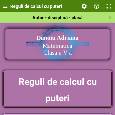
Reguli de calcul cu puteri
Autor - disciplină - clasă
Dănoiu Adriana
Matematică
Clasa a V-a
Reguli de calcul cu
puteri