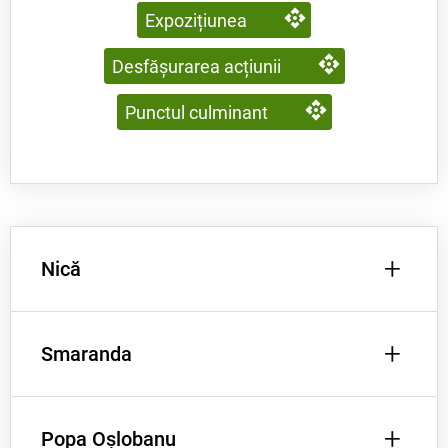
Expozițiunea
Desfășurarea acțiunii
Punctul culminant
+
Nică
+
Smaranda
poznaș, isteț, vesel, jucăuș
+
Popa Oșlobanu
iertătoare, grijulie, autoritară, harnică