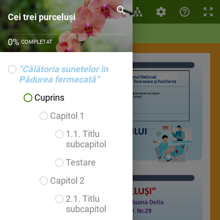
Cei trei purceluși
Cei trei purceluși
0
%
COMPLETAT
”Călătoria sunetelor în
Pădurea fermecată”
Cuprins
Capitol 1
1.1. Titlu
subcapitol
Testare
Capitol 2
2.1. Titlu
subcapitol