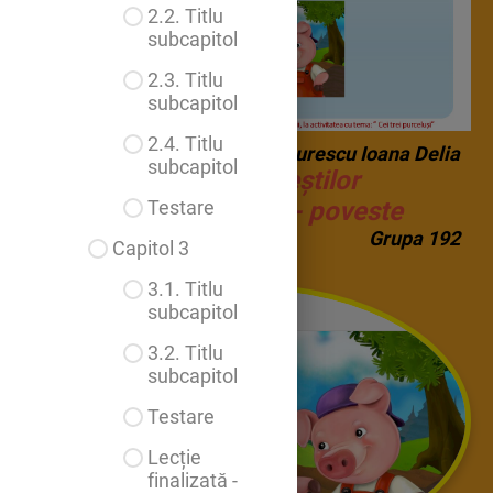
2.2. Titlu
subcapitol
2.3. Titlu
subcapitol
2.4. Titlu
Bucurescu Ioana Delia
subcapitol
În lumea poveștilor
Cei trei purceluși- poveste
Testare
Grupa 192
Capitol 3
3.1. Titlu
Cei trei purceluși
subcapitol
3.2. Titlu
subcapitol
Testare
Lecție
finalizată -