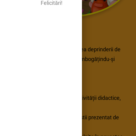
Felicitări!
Scopul activității
: consolidarea deprinderii de
a asculta o poveste în grup, îmbogățindu-și
vocabularul cu
cuvinte noi din poveste;
OBIECTIVE OPERAȚIONALE :
Pe parcursul și la sfârșitul activității didactice,
toți copiii vor fi capabili:
- să precizeze oral titlul poveştii prezentat de
educatoare anterior;