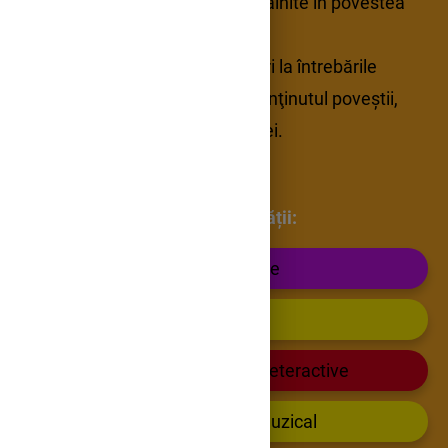
- să enumere personajele întalnite în povestea
prezentată de educatoare;
- să formuleze oral răspunsuri la întrebările
educatoarei, referitoare la conţinutul poveştii,
pe baza povestirii educatoarei.
Etapele activității:
1. Privește și ascultă cu atenție
2. Repovestește după imagini
3. Ne jucă, și învățăm- jocuri ineteractive
4. Cântăm și ne distrăm- joc muzical