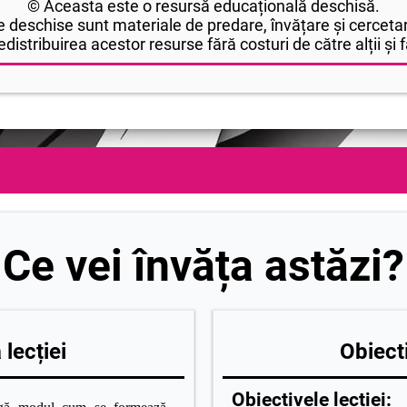
© Aceasta este o resursă educațională deschisă.
 deschise sunt materiale de predare, învățare și cercetar
edistribuirea acestor resurse fără costuri de către alții și fă
Ce vei învăța astăzi?
lecției
Obiecti
Obiectivele lecției: