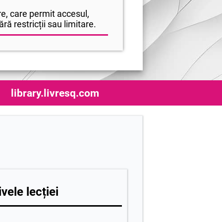
e, care permit accesul,
ră restricții sau limitare.
library.livresq.com
vele lecției