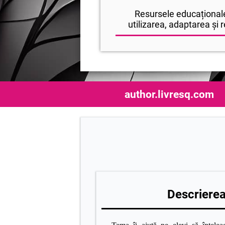
Resursele educaționale
utilizarea, adaptarea și r
author.livresq.com
Descrierea 