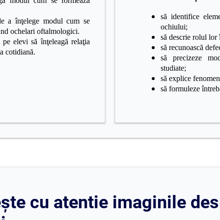
eagă modul cum se formează
să identifice elem
 de a înţelege modul cum se
ochiului;
nd ochelari oftalmologici.
să descrie rolul lor
pe elevi să înţeleagă relaţia
să recunoască defec
ţa cotidiană.
să precizeze moda
studiate;
să explice fenomen
să formuleze întrebă
te cu atentie imaginile des