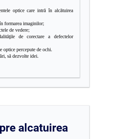
entele optice
care intră în alcătuirea
 în formarea imaginilor;
tele de vedere;
lităţile de corectare a defectelor
e optice percepute de ochi.
ri, să dezvolte idei.
pre alcatuirea