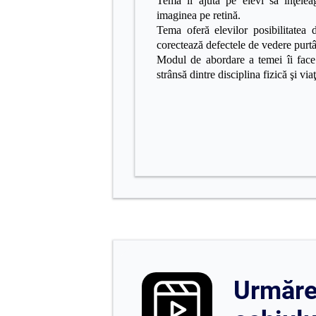
Tema îi ajută pe elevi să înţel
imaginea pe retină.
Tema oferă elevilor posibilitatea
corectează defectele de vedere purtâ
Modul de abordare a temei îi face 
strânsă dintre disciplina fizică şi via
Urmăreș