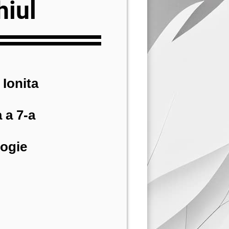
hiul
 Ionita
 a 7-a
logie