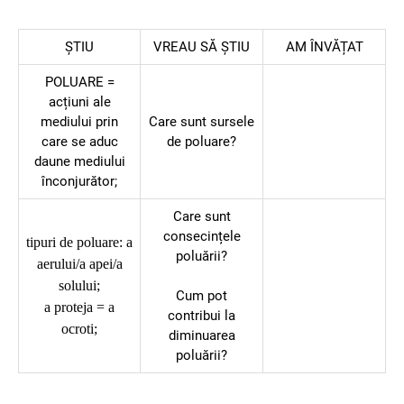
ȘTIU
VREAU SĂ ȘTIU
AM ÎNVĂȚAT
POLUARE =
acțiuni ale
mediului prin
Care sunt sursele
care se aduc
de poluare?
daune mediului
înconjurător;
Care sunt
consecințele
tipuri de poluare: a
poluării?
aerului/a apei/a
solului;
Cum pot
a proteja = a
contribui la
ocroti;
diminuarea
poluării?