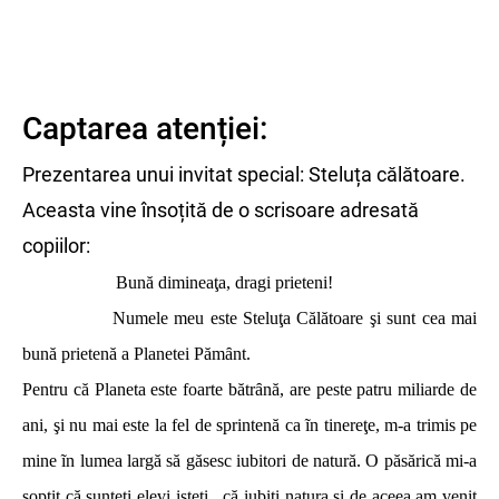
Captarea atenției:
Prezentarea unui invitat special: Steluța călătoare.
Aceasta vine însoțită de o scrisoare adresată
copiilor:
Bună dimineaţa, dragi prieteni!
Numele meu este Steluţa Călătoare şi sunt cea mai
bună prietenă a Planetei Pămȃnt.
Pentru că Planeta este foarte bătrȃnă, are peste patru miliarde de
ani, şi nu mai este la fel de sprintenă ca ĩn tinereţe, m-a trimis pe
mine ĩn lumea largă să găsesc iubitori de natură. O păsărică mi-a
şoptit că sunteţi elevi isteţi, că iubiţi natura şi de aceea am venit