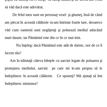
să văd dacă este adevărat.
De felul meu sunt un personaj vesel şi glumeţ, ĩnsă de cȃnd
am plecat ĩn această călătorie m-am ĩntristat foarte tare, deoarece
văd cum oamenii sunt neglijenţi şi poluează mediul aducȃnd
mari daune, iar Pămȃntul este din ce ĩn ce mai trist.
Nu ĩnţeleg: dacă Pămȃntul este atȃt de darnic, noi de ce ĩi
facem rău?
Am ĩn trăistuţă cȃteva bileţele cu sarcini legate de poluarea şi
protejarea mediului, sarcini pe care mi le-am propus să le
ĩndeplinesc ĩn această călătorie. Ce spuneţi? Mă ajutaţi să ĩmi
ĩndeplinesc misiunea?