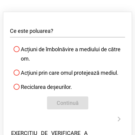
motoarele automobilelor, incendierea
- plantarea de spații verzi
pădurilor
- colectarea deșeurilor
- vânatul și pescuitul doar în perioadele
permise
Ce este poluarea?
Acțiuni de îmbolnăvire a mediului de către
om.
Acțiuni prin care omul protejează mediul.
Reciclarea deșeurilor.
Continuă
EXERCIȚIU DE VERIFICARE A