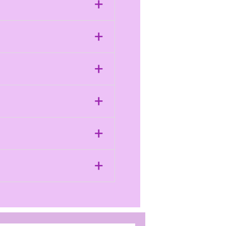
+
+
+
+
+
+