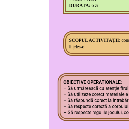
DURATA:
o
zi
SCOPUL ACTIVITĂȚII:
c
ons
înțeles-o.
OBIECTIVE OPERAȚIONALE:
–
Să urmărească cu atenție firul
–
Să utilizeze corect materialele 
–
Să răspundă corect la întrebăril
–
Să respecte corectă a corpului
– Să respecte regulile jocului, co