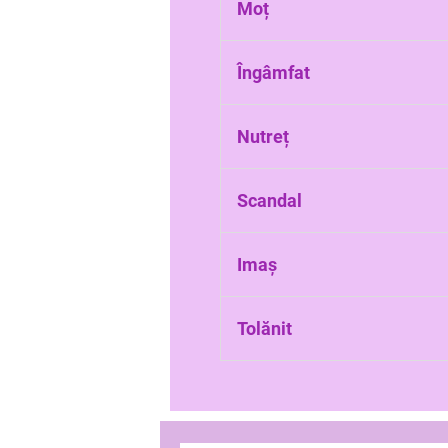
Moț
Pielea roșie-albăstruie de 
Îngâmfat
Care are o părere foarte b
Nutreț
Hrană pentru animale - iar
Scandal
Zgomot mare, gălăgie, tăr
Imaș
Teren necultivat pe care cr
Tolănit
Lungit într-o poziție comod