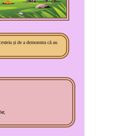
acesteia și de a demonstra că au
ie;