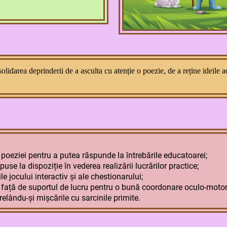
olidarea deprinderii de a asculta cu atenție o poezie, de a reține ideile 
 poeziei pentru a putea răspunde la întrebările educatoarei;
puse la dispoziție în vederea realizării lucrărilor practice;
e jocului interactiv și ale chestionarului;
 față de suportul de lucru pentru o bună coordonare oculo-motor
relându-și mișcările cu sarcinile primite.