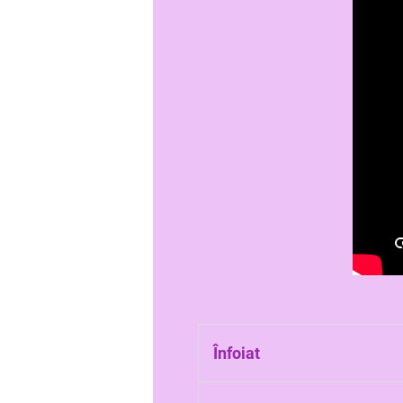
Înfoiat
(Despre păsări) Cu penele u