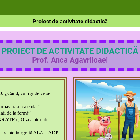
Proiect de activitate didactică
PROIECT DE ACTIVITATE DIDACTICĂ
Prof. Anca Agavriloaei
U:
,,Când, cum și de ce se
primăvară-n
calendar”
enii de la
fermă”
GRATE:
,,O zi alături de
ctivitate
integrată
ALA + AD
P