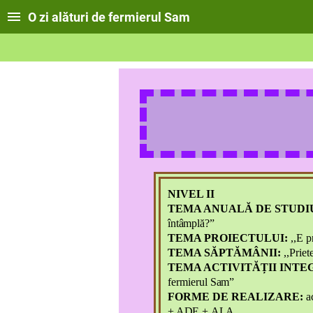
O zi alături de fermierul Sam
NIVEL II
TEMA ANUALĂ DE STUDI
întâmplă?”
TEMA PROIECTULUI:
,,E 
TEMA SĂPTĂMÂNII:
,,Priet
TEMA ACTIVITĂȚII INTE
fermierul
Sam”
FORME DE REALIZARE:
a
+ ADE +
ALA