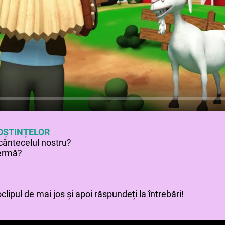
OȘTINȚELOR
 cântecelul nostru?
fermă?
lipul de mai jos și apoi răspundeți la întrebări!