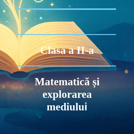
Clasa a II-a
Matematică și
explorarea
i
mediulu