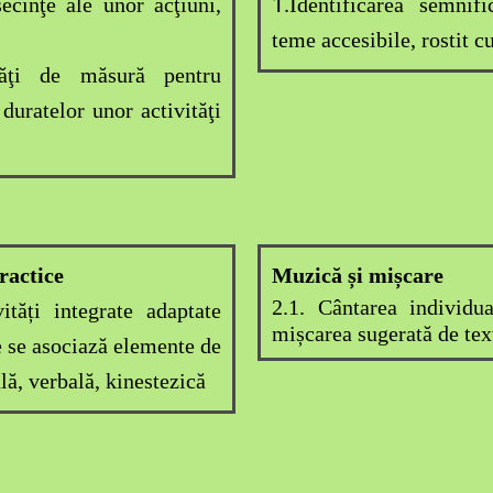
1.
ecinţe ale unor acţiuni,
Identificarea semnif
teme accesibile,
rostit cu
tăţi de măsură pentru
uratelor unor activităţi
practice
Muzică și mișcare
2.1. Cântarea individu
vități integrate adaptate
mișcarea sugerată de text
re se asociază elemente de
ă, verbală, kinestezică