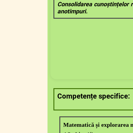
Consolidarea cunoștințelor r
anotimpuri.
Competențe specifice:
Matematică și explorarea 