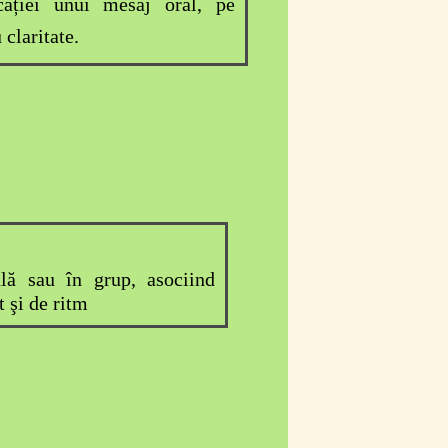
icației unui mesaj oral, pe
 claritate.
ală sau în grup, asociind
 şi de ritm