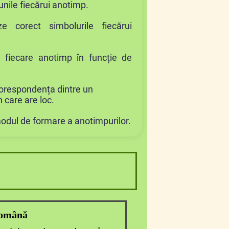
unile fiecărui anotimp.
ze corect simbolurile fiecărui
ce fiecare anotimp în funcție de
corespondența dintre un
 care are loc.
modul de formare a anotimpurilor.
română