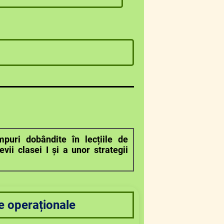
mpuri dobândite în lecțiile de
vii clasei I și a unor strategii
e operaționale