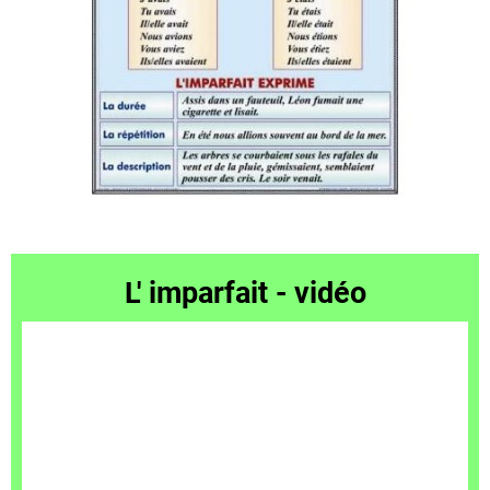
L' imparfait - vidéo