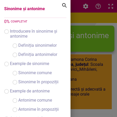
Sinonime și antonime
Sinonime și antonime
0
%
COMPLETAT
Introducere în sinonime și
Sinonime și antonime
antonime
Definiția sinonimelor
Definiția antonimelor
Nume prenume
: Tătaru Mihaela Ramona Corina
Exemple de sinonime
Unitatea de învățământ, localitatea, județul
: Scoala
Gimnaziala „Maria Enescu Cosmovici„,Mihăileni,
Sinonime comune
Botoșani
Disciplina
: Limba si literatura romana
Sinonime în propoziții
Clasa
: a V-a
Unitatea de învățare
: Utilizarea corectă și adecvată a
Exemple de antonime
limbii române în producerea de mesaje orale
Antonime comune
Antonime în propoziții