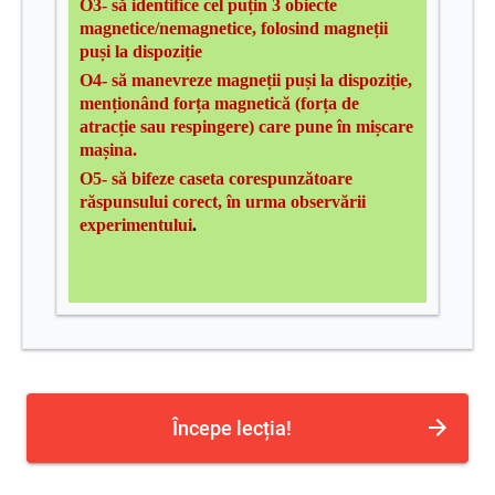
O3-
să identifice cel puțin 3 obiecte
magnetice/nemagnetice, folosind magneții
puși la dispoziție
O4- să manevreze magneții puși la dispoziție,
menționând forța magnetică (forța de
atracție sau respingere) care pune în mișcare
mașina.
O5- să bifeze caseta corespunzătoare
răspunsului corect, în urma observării
experimentului
.
Începe lecția!