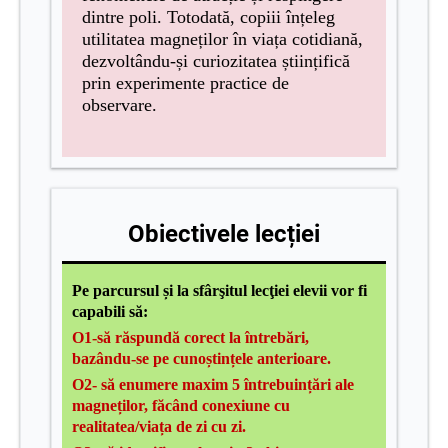
dintre poli. Totodată, copiii înțeleg
utilitatea magneților în viața cotidiană,
dezvoltându-și curiozitatea științifică
prin experimente practice de
observare.
Obiectivele lecției
Pe
parcursul și la sfârşitul lecţiei elevii vor fi
capabili s
ă
:
O1-
să răspundă corect la întrebări,
bazându-se pe cunoștințele anterioare.
O2-
să enumere maxim 5 întrebuințări ale
magneților, făcând conexiune cu
realitatea/viața de zi cu zi.