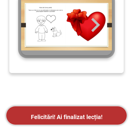
Felicitări!
Ai finalizat lecția!