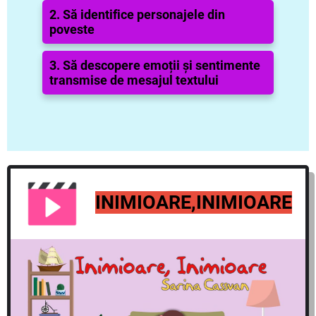
2. Să identifice personajele din
poveste
3. Să descopere emoții și sentimente
transmise de mesajul textului
INIMIOARE,INIMIOARE