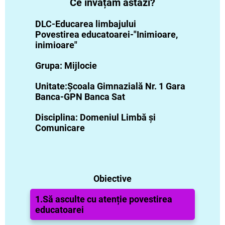
Ce învățăm astăzi?
DLC-Educarea limbajului
Povestirea educatoarei-"Inimioare,
inimioare"
Grupa: Mijlocie
Unitate:Școala Gimnazială Nr. 1 Gara
Banca-GPN Banca Sat
Disciplina: Domeniul Limbă și
Comunicare
Obiective
1.Să asculte cu atenție povestirea
educatoarei