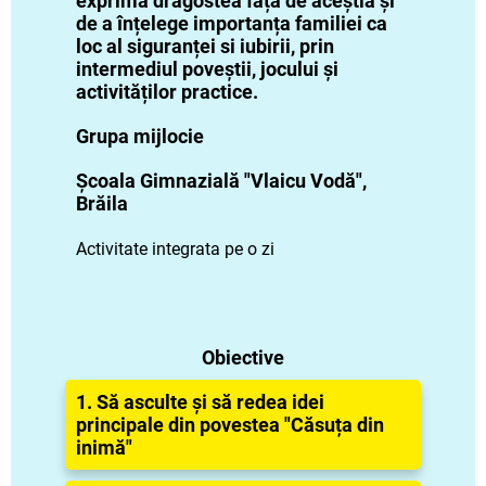
exprima dragostea față de aceștia și
de a înțelege importanța familiei ca
loc al siguranței si iubirii, prin
intermediul poveștii, jocului și
activităților practice.
Grupa mijlocie
Școala Gimnazială "Vlaicu Vodă",
Brăila
Activitate integrata pe o zi
Obiective
1. Să asculte și să redea idei
principale din povestea "Căsuța din
inimă"