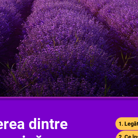
rea dintre
1. Legăt
2. Ce 