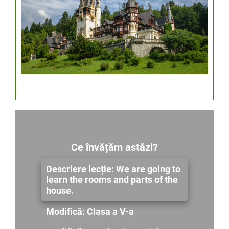
Ce învățăm astăzi?
Descriere lecție: We are going to
learn the rooms and parts of the
house.
Modifică: Clasa a V-a