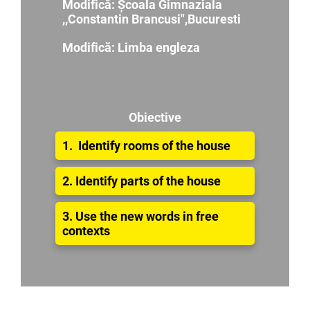
Modifică:
Școala Gimnaziala
,,Constantin Brancusi",Bucuresti
Modifică: Limba engleza
Obiective
1. Identify rooms of the house
2. Identify parts of the house
3. Use the new words in free
contexts