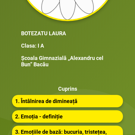
BOTEZATU LAURA
Clasa: I A
Școala Gimnazială „Alexandru cel
Bun” Bacău
Cuprins
1. Întâlnirea de dimineață
2. Emoția - definiție
3. Emoțiile de bază: bucuria, tristețea,