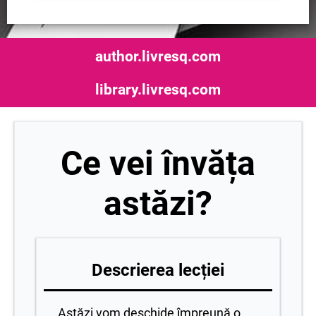
author.livresq.com
library.livresq.com
Ce vei învăța
astăzi?
Descrierea lecției
Astăzi vom deschide împreună o