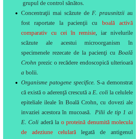
grupul de control sănătos.
Concentraţii mai scăzute de
F. prausnitzii
au
fost raportate la pacienţii cu
boală activă
comparativ cu cei în remisie
, iar nivelurile
scăzute ale acestui
microorganism în
specimenele rezecate de la pacienţi cu
Boală
Crohn
prezic o recădere endoscopică ulterioară
a
bolii.
Organisme patogene specifice.
S-a demonstrat
că există o aderenţă crescută a
E. coli
la celulele
epiteliale ileale în Boală Crohn, cu dovezi ale
invaziei acestora în mucoasă.
Pilii de tip 1 ai
E. Coli
aderă la
o proteină denumită molecula
de adeziune celulară
legată de
antig
enul