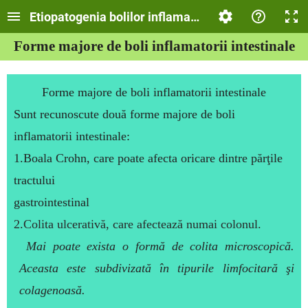
Etiopatogenia bolilor inflamatorii intestinale. Boal
Forme majore de boli inflamatorii intestinale
Forme majore de boli inflamatorii intestinale
Sunt recunoscute două forme majore de boli
inflamatorii intestinale:
1.
Boala Crohn
, care poate afecta oricare dintre părţile
tractului
gastrointestinal
2.
Colita ulcerativă
, care afectează numai colonul.
Mai poate exista o formă de
colita microscopică
.
Aceasta este subdivizată în tipurile
limfocitară şi
colagenoasă.