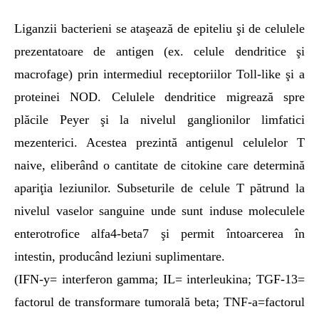
Liganzii bacterieni se ataşează de epiteliu şi de celulele
prezentatoare de antigen (ex. celule dendritice şi
macrofage) prin intermediul receptoriilor Toll-like şi a
proteinei NOD. Celulele dendritice migrează spre
plăcile Peyer şi la nivelul ganglionilor limfatici
mezenterici. Acestea prezintă antigenul celulelor T
naive, eliberând o cantitate de citokine care determină
apariţia leziunilor. Subseturile de celule T pătrund la
nivelul vaselor sanguine unde sunt induse moleculele
enterotrofice alfa4-beta7 şi permit întoarcerea în
intestin, producând leziuni suplimentare.
(IFN-y= interferon gamma; IL= interleukina; TGF-13=
factorul de transformare tumorală beta; TNF-a=factorul