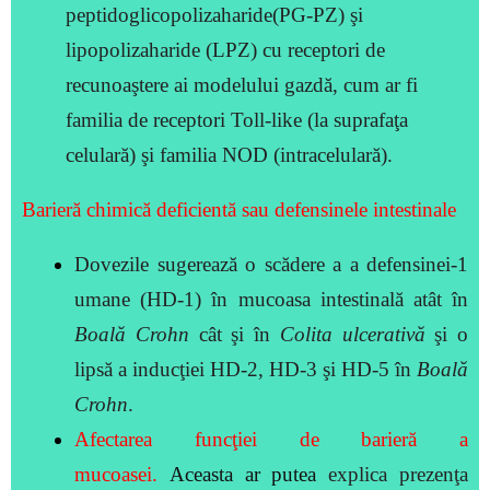
peptidoglicopolizaharide(PG-PZ) şi
lipopolizaharide (LPZ) cu receptori de
recunoaştere ai modelului gazdă, cum ar fi
familia de receptori Toll-like (la suprafaţa
celulară) şi familia NOD (intracelulară).
Barieră
chimică deficientă
sau defensinele intestinale
Dovezile sugerează o scădere a a defensinei-1
umane (HD-1) în mucoasa intestinală atât în
Boală Crohn
cât şi în
Colita ulcerativă
şi o
lipsă a inducţiei HD-2, HD-3 şi HD-5 în
Boală
Crohn
.
Afectarea funcţiei de barieră a
mucoasei.
Aceasta ar putea
explica prezenţa