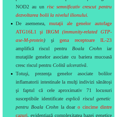
NOD2 au un
risc semnificativ crescut pentru
dezvoltarea bolii la nivelul ilionului.
De asemenea,
mutaţii ale genelor autofage
ATG16L1 şi IRGM
(immunity-related GTP-
ase-M-protein
)
şi
gena receptoare IL-23
amplifică riscul pentru
Boala Crohn
iar
mutaţiile genelor asociate cu bariera mucoasă
cresc riscul pentru
Colită ulcerativă
.
Totuşi, prezenţa genelor asociate bolilor
inflamatorii intestinale la mulţi indivizi sănătoşi
şi faptul că cele
aproximativ 71 locusuri
susceptibile identificate
explică riscul genetic
pentru
Boala Crohn
la doar
o cincime dintre
cazuri
, evidenţiază complexitatea bazei genetice