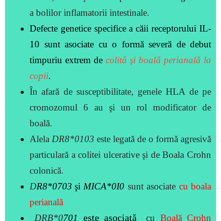
a bolilor inflamatorii intestinale.
Defecte genetice specifice a căii receptorului IL-
10 sunt asociate cu o formă severă de debut
timpuriu extrem de
colită şi boală perianală la
copii
.
În afară de susceptibilitate, genele HLA de pe
cromozomul 6 au şi un rol modificator de
boală.
Alela
DR8*0103
este legată de o formă agresivă
particulară a colitei ulcerative şi de Boala Crohn
colonică.
D
R8*0
703
şi
MICA*
0I0
sunt asociate
cu boala
perianală
este asociată
DRB*0
7
01
cu
Boală Crohn