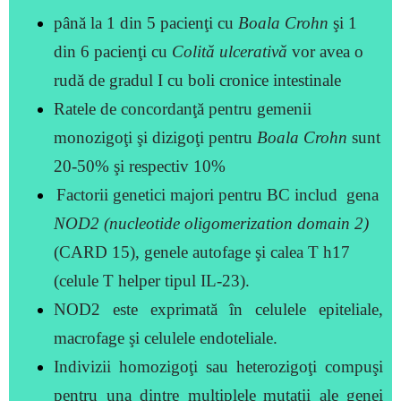
până la 1 din 5 pacienţi cu
Boala Crohn
şi 1
din 6 pacienţi cu
Colită ulcerativă
vor avea o
rudă de gradul I cu boli cronice intestinale
Ratele de concordanţă pentru gemenii
monozigoţi şi dizigoţi pentru
Boala Crohn
sunt
20-50% şi respectiv 10%
Factorii genetici majori pentru BC includ gena
NOD2 (nucleotide oligomerization domain 2)
(CARD 15), genele autofage şi calea T h17
(celule T helper tipul IL-23).
NOD2 este exprimată în celulele epiteliale,
macrofage şi celulele endoteliale.
Indivizii homozigoţi sau heterozigoţi compuşi
pentru una dintre multiplele
mutaţii ale genei