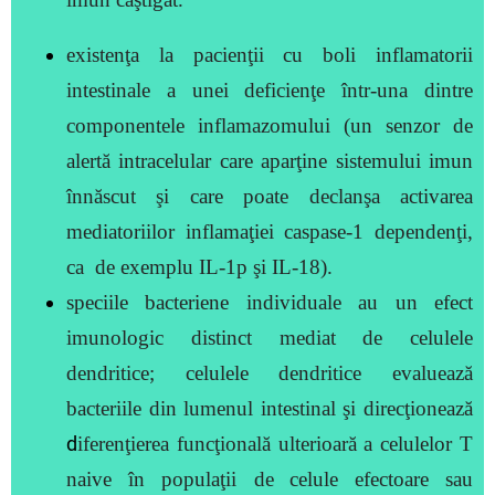
existenţa la pacienţii cu boli inflamatorii
intestinale a unei deficienţe într-una dintre
componentele inflamazomului (un senzor de
alertă intracelular care aparţine sistemului imun
înnăscut şi care poate declanşa activarea
mediatoriilor inflamaţiei caspase-1 dependenţi,
ca de exemplu IL-1p şi IL-18).
speciile bacteriene individuale au un efect
imunologic distinct mediat de celulele
dendritice;
celulele dendritice evaluează
bacteriile din lumenul intestinal şi direcţionează
d
iferenţierea funcţională ulterioară a celulelor T
naive în populaţii de
celule efectoare sau