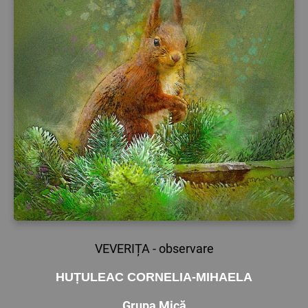
VEVERIȚA - observare
HUȚULEAC CORNELIA-MIHAELA
Grupa Mică