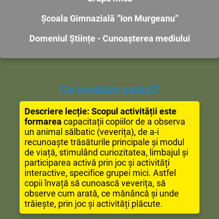
Școala Gimnazială ”Ion Murgeanu”
Domeniul Științe - Cunoașterea mediului
Ce învățăm astăzi?
Descriere lecție: Scopul activității este
formarea
capacitații copiilor de a observa
un animal sălbatic (veverița), de a-i
recunoaște trăsăturile principale și modul
de viață, stimulând curiozitatea, limbajul și
participarea activă prin joc și activități
interactive, specifice grupei mici. Astfel
copii învață să cunoască veverița, să
observe cum arată, ce mănâncă și unde
trăiește, prin joc și activități plăcute.