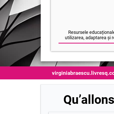
Resursele educaționale
utilizarea, adaptarea și r
virginiabraescu.livresq.
Qu’allon