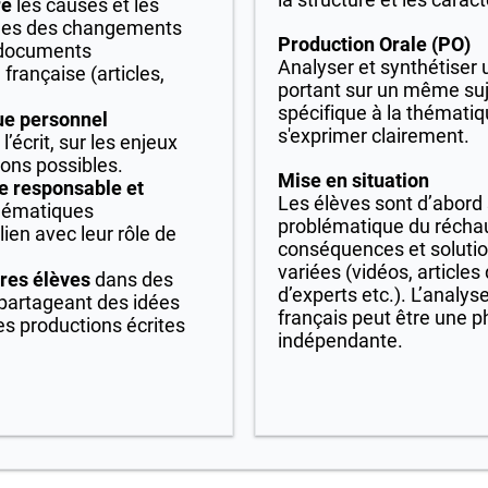
re
les causes et les
les des changements
Production Orale (PO)
e documents
Analyser et synthétise
française (articles,
portant sur un même suje
spécifique à la thémati
ue personnel
s'exprimer clairement.
à l’écrit, sur les enjeux
ions possibles.
Mise en situation
e responsable et
Les élèves sont d’abord s
lématiques
problématique du récha
ien avec leur rôle de
conséquences et solution
variées (vidéos, articles
tres élèves
dans des
d’experts etc.). L’analy
 partageant des idées
français peut être une 
es productions écrites
indépendante.