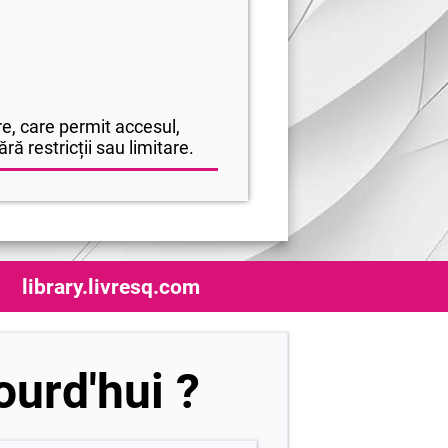
e, care permit accesul,
ră restricții sau limitare.
library.livresq.com
urd'hui ?