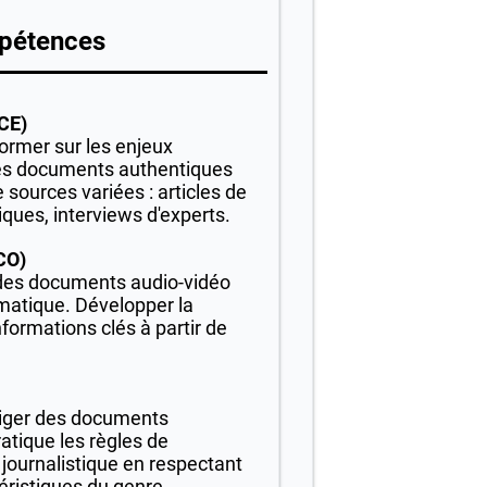
pétences
CE)
former sur les enjeux
des documents authentiques
 sources variées : articles de
iques, interviews d'experts.
CO)
des documents audio-vidéo
imatique. Développer la
nformations clés à partir de
diger des documents
ratique les règles de
 journalistique en respectant
téristiques du genre.