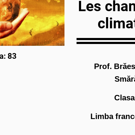
Les cha
clima
a: 83
Prof. Brăes
Smăr
Clasa
Limba franc