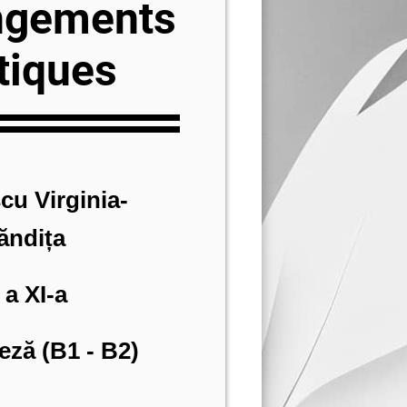
ngements
tiques
cu Virginia-
ăndița
 a XI-a
eză (B1 - B2)