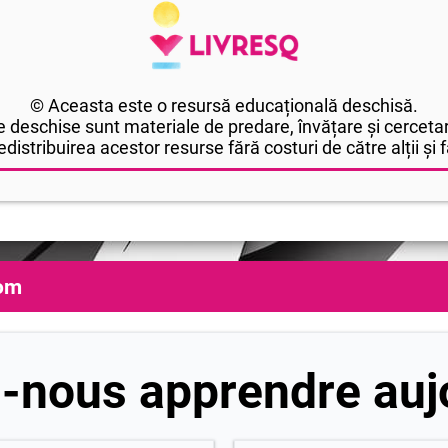
© Aceasta este o resursă educațională deschisă.
 deschise sunt materiale de predare, învățare și cercetar
edistribuirea acestor resurse fără costuri de către alții și fă
com
s-nous apprendre aujo