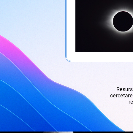
Resurse
cercetare,
re