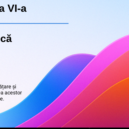
a VI-a
ică
țare și
rea acestor
re.