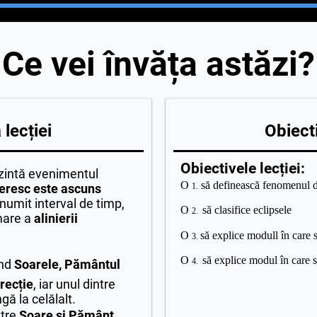
Ce vei învăța astăzi?
lecției
Obiecti
Obiectivele lecției:
zintă evenimentul
O
să definească fenomenul d
ceresc este ascuns
1.
anumit interval de timp,
O
să clasifice eclipsele
2.
mare a
alinierii
O
să explice modull în care
3.
O
să explice modul în care 
4.
ând
Soarele, Pământul
irecție
, iar unul dintre
gă la celălalt.
ntre
Soare și Pământ
,