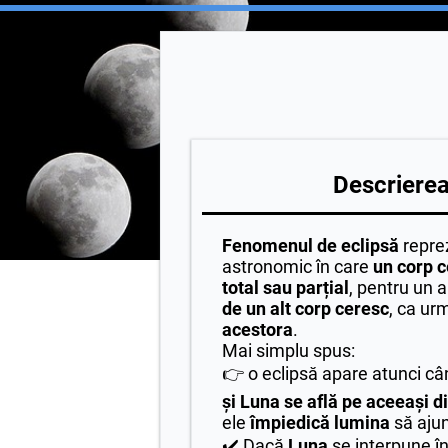
Descrierea 
Fenomenul de eclipsă
repre
astronomic în care
un corp 
total sau parțial
, pentru un 
de un alt corp ceresc
, ca ur
acestora
.
Mai simplu spus:
👉 o eclipsă apare atunci c
și Luna se află pe aceeași d
ele
împiedică lumina
să ajun
✔️ Dacă
Luna
se interpune î