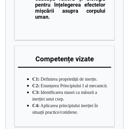
pentru înțelegerea efectelor
mișcării asupra corpului
uman.
Competențe vizate
C1:
Definirea proprietății de inerție.
C2:
Enunțarea Principiului I al mecanicii.
C3:
Identificarea masei ca măsură a
inerției unui corp.
C4:
Aplicarea principiului inerției în
situații practice/cotidiene.