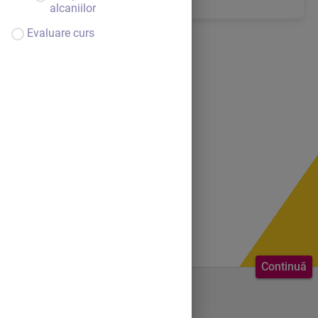
alcaniilor
Evaluare curs
Continuă
Bine ai venit.