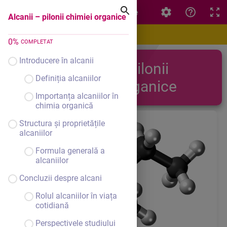
Alcanii – pilonii chimiei organice
Alcanii – pilonii chimiei organice
0
%
COMPLETAT
Introducere în alcanii
Alcanii – pilonii
Definiția alcaniilor
chimiei organice
Importanța alcaniilor în
chimia organică
Structura și proprietățile
alcaniilor
Formula generală a
alcaniilor
Concluzii despre alcani
Rolul alcaniilor în viața
cotidiană
Perspectivele studiului