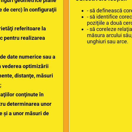
 figuri geometrice plane
e de cerc) în configuraţii
- să definească core
- să identifice core
poziţiile a două cerc
ietăţi referitoare la
- să coreleze relaţia
măsura arcului său
rc pentru realizarea
unghiuri sau arce.
r de date numerice sau a
n vederea optimizării
mente, distanţe, măsuri
;
aţiilor conţinute în
tru determinarea unor
e şi a unor măsuri de