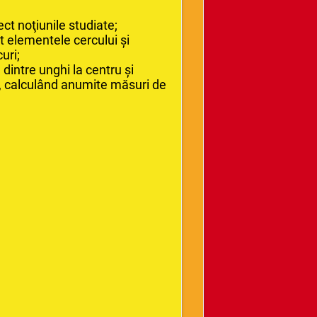
ct noţiunile studiate;
ct elementele cercului şi
uri;
 dintre unghi la centru şi
, calculând anumite măsuri de