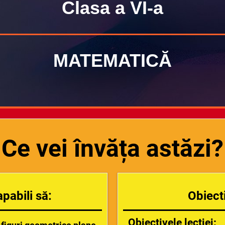
Clasa a VI-a
MATEMATICĂ
Ce vei învăța astăzi?
apabili să:
Obiecti
Obiectivele lecției: