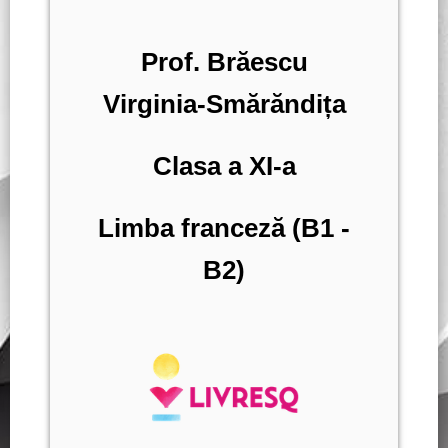
Prof. Brăescu
Virginia-Smărăndița
Clasa a XI-a
Limba franceză (B1 -
B2)