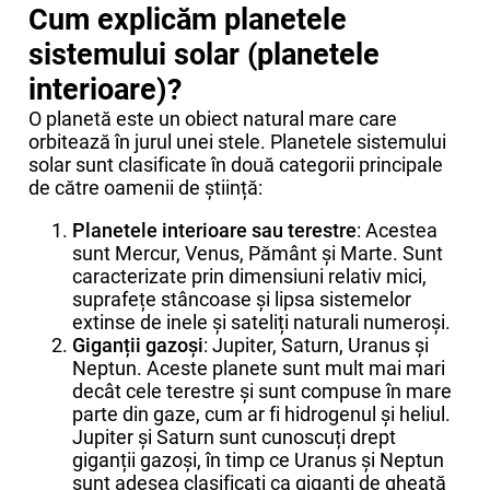
Cum explicăm planetele
sistemului solar (planetele
interioare)?
O planetă este un obiect natural mare care
orbitează în jurul unei stele. Planetele sistemului
solar sunt clasificate în două categorii principale
de către oamenii de știință:
Planetele interioare sau terestre
: Acestea
sunt Mercur, Venus, Pământ și Marte. Sunt
caracterizate prin dimensiuni relativ mici,
suprafețe stâncoase și lipsa sistemelor
extinse de inele și sateliți naturali numeroși.
Giganții gazoși
: Jupiter, Saturn, Uranus și
Neptun. Aceste planete sunt mult mai mari
decât cele terestre și sunt compuse în mare
parte din gaze, cum ar fi hidrogenul și heliul.
Jupiter și Saturn sunt cunoscuți drept
giganții gazoși, în timp ce Uranus și Neptun
sunt adesea clasificați ca giganți de gheață