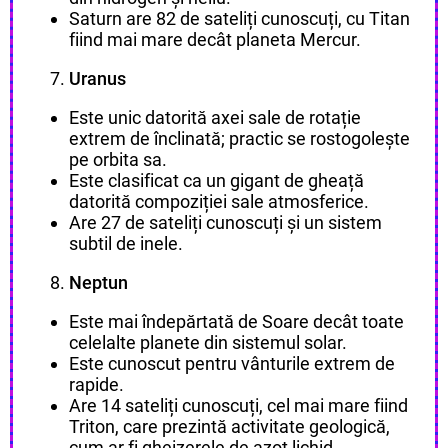
Saturn are 82 de sateliți cunoscuți, cu Titan
fiind mai mare decât planeta Mercur.
Uranus
Este unic datorită axei sale de rotație
extrem de înclinată; practic se rostogolește
pe orbita sa.
Este clasificat ca un gigant de gheață
datorită compoziției sale atmosferice.
Are 27 de sateliți cunoscuți și un sistem
subtil de inele.
Neptun
Este mai îndepărtată de Soare decât toate
celelalte planete din sistemul solar.
Este cunoscut pentru vânturile extrem de
rapide.
Are 14 sateliți cunoscuți, cel mai mare fiind
Triton, care prezintă activitate geologică,
cum ar fi gheizerele de azot lichid.