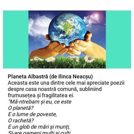
Planeta Albastră (de Ilinca Neacșu)
Aceasta este una dintre cele mai apreciate poezii
despre casa noastră comună, subliniind
frumusețea și fragilitatea ei.
"Mă-ntrebam și eu, ce este
O planetă?
E o lume de poveste,
O rachetă?
E un glob de mări și munți,
Și-are oameni mulți și culți,