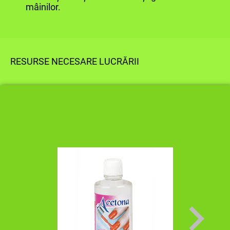
mâinilor.
RESURSE NECESARE LUCRĂRII