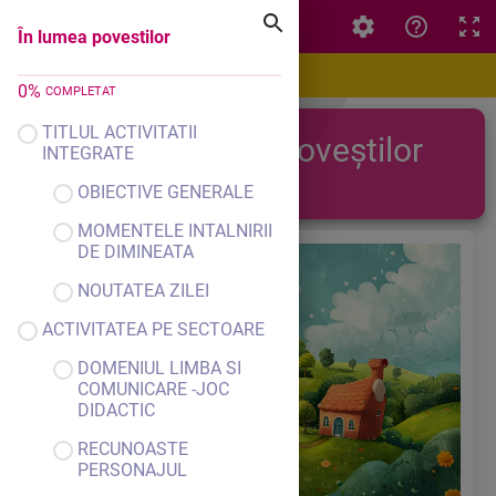
În lumea povestilor
În lumea povestilor
0
%
COMPLETAT
TITLUL ACTIVITATII
În lumea poveștilor
INTEGRATE
OBIECTIVE GENERALE
MOMENTELE INTALNIRII
DE DIMINEATA
NOUTATEA ZILEI
ACTIVITATEA PE SECTOARE
DOMENIUL LIMBA SI
COMUNICARE -JOC
DIDACTIC
RECUNOASTE
PERSONAJUL