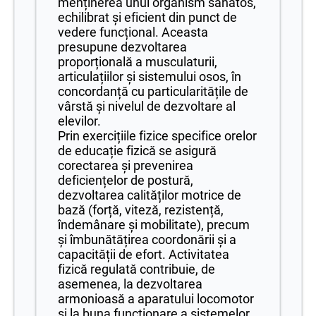
menținerea unui organism sănătos,
echilibrat și eficient din punct de
vedere funcțional. Aceasta
presupune dezvoltarea
proporțională a musculaturii,
articulațiilor și sistemului osos, în
concordanță cu particularitățile de
vârstă și nivelul de dezvoltare al
elevilor.
Prin exercițiile fizice specifice orelor
de educație fizică se asigură
corectarea și prevenirea
deficiențelor de postură,
dezvoltarea calităților motrice de
bază (forță, viteză, rezistență,
îndemânare și mobilitate), precum
și îmbunătățirea coordonării și a
capacității de efort. Activitatea
fizică regulată contribuie, de
asemenea, la dezvoltarea
armonioasă a aparatului locomotor
și la buna funcționare a sistemelor