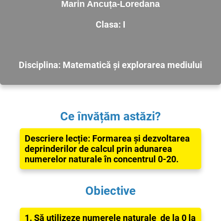
Marin Ancuța-Loredana
Clasa: I
Disciplina: Matematică și explorarea mediului
Ce învățăm astăzi?
Descriere lecție: Formarea și dezvoltarea
deprinderilor de calcul prin adunarea
numerelor naturale în concentrul 0-20.
Obiective
1. Să utilizeze numerele naturale de la 0 la