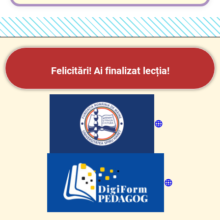
Felicitări!
Ai finalizat lecția!