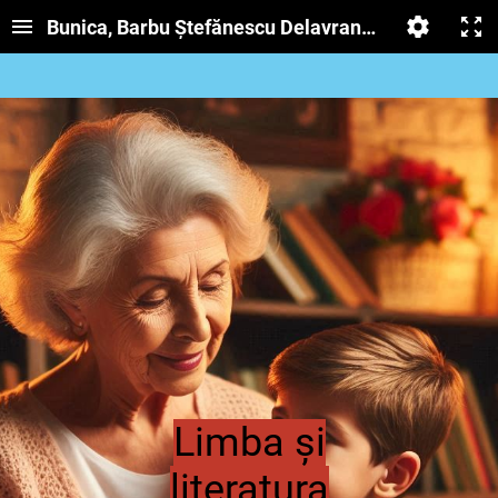
Bunica, Barbu Ștefănescu Delavrancea
Limba și
literatura