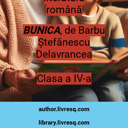
română
BUNICA
, de Barbu
Ștefănescu
Delavrancea
Clasa a IV-a
author.livresq.com
library.livresq.com