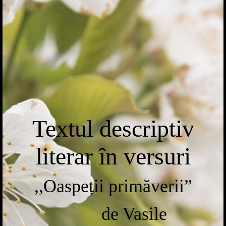
Textul descriptiv
literar în versuri
,,Oaspeții
primăverii”
de Vasile